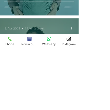
9. Apr. 2024
4 Min. Lesezeit
Phone
Termin buchen
Whatsapp
Instagram
Testberichte
Testbericht: Minimonkey Mini
Sling
Anmelden