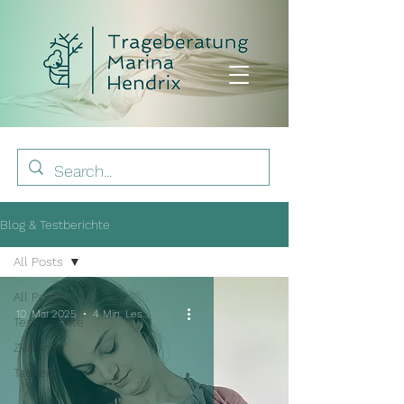
Blog & Testberichte
All Posts
All Posts
10. Mai 2025
4 Min. Lesezeit
Testberichte
Zwillinge
Tandem