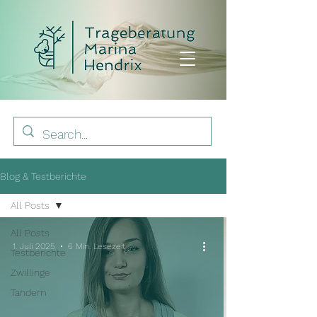
Blog & Testberichte
All Posts
All Posts
1. Juli 2025
6 Min. Lesezeit
Testberichte
Zwillinge
Tandem