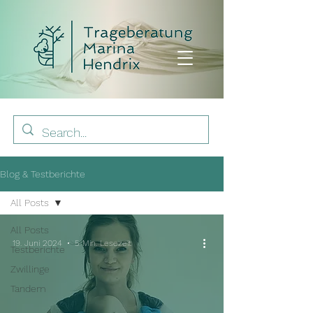
Blog & Testberichte
All Posts
All Posts
19. Juni 2024
5 Min. Lesezeit
Testberichte
Zwillinge
Tandem