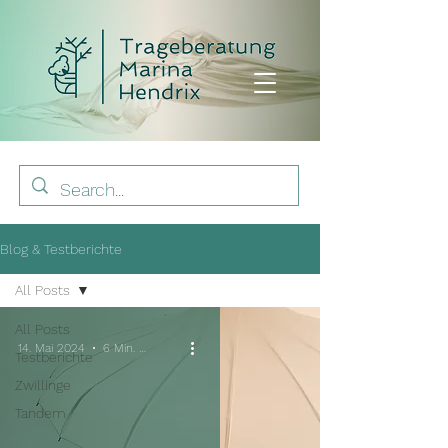
Blog & Testberichte
All Posts
All Posts
14. Mai 2024
6 Min. Lesezeit
Testberichte
Zwillinge
Tandem