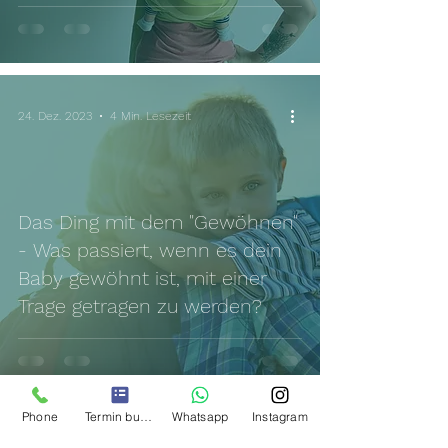
24. Dez. 2023
4 Min. Lesezeit
Das Ding mit dem "Gewöhnen"
- Was passiert, wenn es dein
Baby gewöhnt ist, mit einer
Trage getragen zu werden?
Phone
Termin buchen
Whatsapp
Instagram