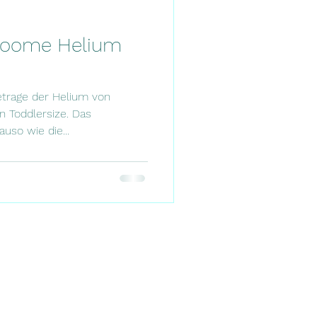
ocoome Helium
etrage der Helium von
 Toddlersize. Das
uso wie die...