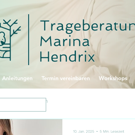
Anleitungen
Termin vereinbaren
Workshops
illinge
Tandem
10. Jan. 2025
5 Min. Lesezeit