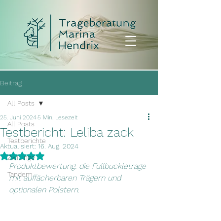
Beitrag
All Posts
25. Juni 2024
5 Min. Lesezeit
All Posts
Testbericht: Leliba zack
Testberichte
Aktualisiert:
16. Aug. 2024
Mit NaN von 5 Sternen bewertet.
Zwillinge
Produktbewertung: die Fullbuckletrage 
Tandem
mit auffächerbaren Trägern und 
optionalen Polstern.