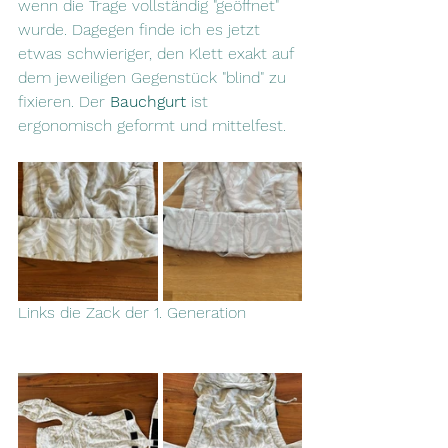
wenn die Trage vollständig "geöffnet" 
wurde. Dagegen finde ich es jetzt 
etwas schwieriger, den Klett exakt auf 
dem jeweiligen Gegenstück "blind" zu 
fixieren. Der 
Bauchgurt
 ist 
ergonomisch geformt und mittelfest.
Links die Zack der 1. Generation