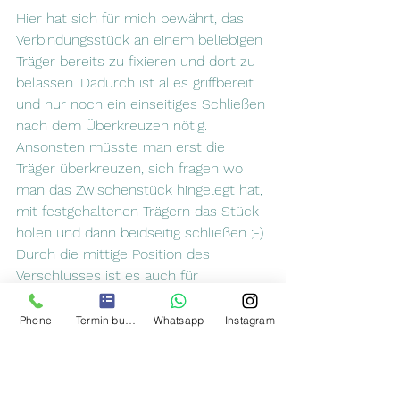
Hier hat sich für mich bewährt, das 
Verbindungsstück an einem beliebigen 
Träger bereits zu fixieren und dort zu 
belassen. Dadurch ist alles griffbereit 
und nur noch ein einseitiges Schließen 
nach dem Überkreuzen nötig. 
Ansonsten müsste man erst die 
Träger überkreuzen, sich fragen wo 
man das Zwischenstück hingelegt hat, 
mit festgehaltenen Trägern das Stück 
holen und dann beidseitig schließen ;-)
Durch die mittige Position des 
Verschlusses ist es auch für 
bewegungseingeschränkte Menschen 
leicht, die Träger wieder zu lockern 
Phone
Termin buchen
Whatsapp
Instagram
oder zu öffnen.
Durch das überkreuzte Tragen ist ein 
Verbindungsgurt am Rücken unnötig. 