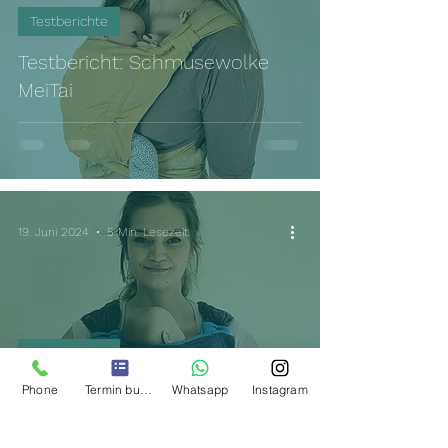
Testberichte
Testbericht: Schmusewolke
MeiTai
19. Juni 2024
5 Min. Lesezeit
Testberichte
Phone
Termin buchen
Whatsapp
Instagram
Testbericht: Luemai von
Tragebaby