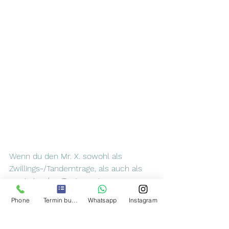
Wenn du den Mr. X. sowohl als 
Zwillings-/Tandemtrage, als auch als 
zwei einzelne Tragen nutzen 
möchtest, ist es erforderlich für das 
Phone
Termin buchen
Whatsapp
Instagram
zusätzliche Rückenteil extra Träger zu 
bestellen. Diese werden einfach in die 