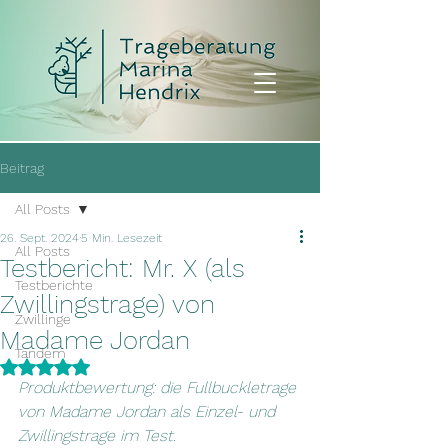
Beitrag
All Posts
26. Sept. 2024
5 Min. Lesezeit
All Posts
Testbericht: Mr. X (als
Testberichte
Zwillingstrage) von
Zwillinge
Madame Jordan
Tandem
Mit NaN von 5 Sternen bewertet.
Produktbewertung: die Fullbuckletrage 
von Madame Jordan als Einzel- und 
Zwillingstrage im Test.