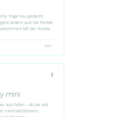
sche Trage neu gedacht
h ganz anders aus! Die Rookie
 bekommen! Mit der Rookie
 ein neues Babytragen-
ie beliebtesten Eigenschaften
d „Premium“ in einem Design
e ablöst. Ziel dabei ist es,
ten, die Komfort, einfache
tik verbindet. Anlas
sy mini
 aus Polen - ob die seit
it minimalistischem,