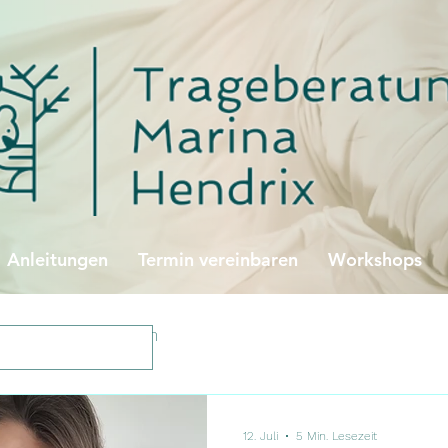
Anleitungen
Termin vereinbaren
Workshops
illinge
Tandem
12. Juli
5 Min. Lesezeit