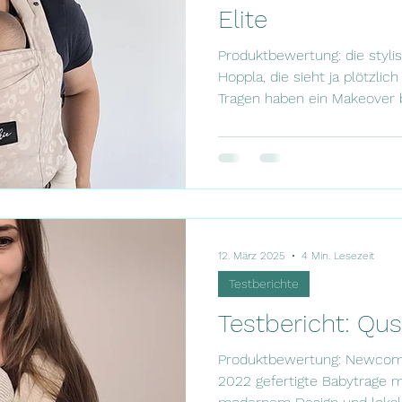
Elite
Produktbewertung: die styli
Hoppla, die sieht ja plötzlic
Tragen haben ein Makeover
Premium Elite bringt Rookie
Modell auf den Markt, das d
der Vorgänger „Konnekt“ un
vereint – und langfristig beid
Eltern eine Tragehilfe zu bie
Handhabung und moderne Op
12. März 2025
4 Min. Lesezeit
Testberichte
Testbericht: Qu
Produktbewertung: Newcomer
2022 gefertigte Babytrage m