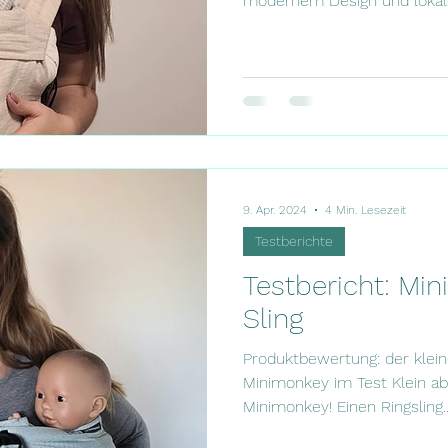
modernem Design und lokaler
9. Apr. 2024
4 Min. Lesezeit
Testberichte
Testbericht: Mi
Sling
Produktbewertung: der klein
Minimonkey im Test Klein aber
Minimonkey! Einen Ringsling..