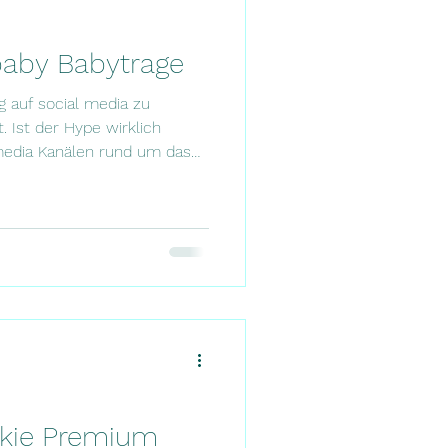
ybaby Babytrage
g auf social media zu
. Ist der Hype wirklich
 media Kanälen rund um das
gt, kommt um die Flybaby
ird vor allem dort sehr
. Das schreit ja direkt nach
erweise hat die liebe Kim
estreise organisiert. Vielen
 der Flybaby handelt es sich
okie Premium