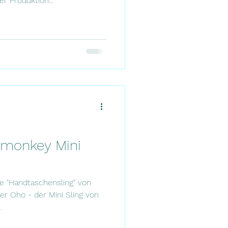
 Produktion...
nimonkey Mini
e "Handtaschensling" von
 Oho - der Mini Sling von
.