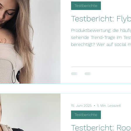
Testberichte
Testbericht: Fl
Produktbewertung: die häufi
sehende Trend-Trage im Test
berechtigt? Wer auf social
Familienleben mit Baby fol
quasi nicht rum. Die Trage w
gehyped und ist oft zu sehen
einem Testbericht! Glücklich
von TragdeinKind dafür eine T
lieben Dank mal wieder! Bei
15. Juni 2025
5 Min. Lesezeit
Testberichte
Testbericht: Ro