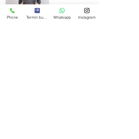
Phone
Termin buchen
Whatsapp
Instagram
Sogar das Tragen auf der Hüfte mit 
der easy möglich, allerdings sind 
hierfür ein paar Einstellungen vorab 
notwendig.
Die 
Anleitungs-Videos
 auf der Website 
zeigen detailliert viele hilfreiche Tipps 
zum Anlegen in allen Positionen. Dafür 
sind die Videos auch recht lange. Was 