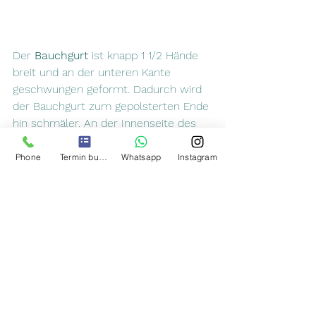
Der
 Bauchgurt
 ist knapp 1 1/2 Hände 
breit und an der unteren Kante 
geschwungen geformt. Dadurch wird 
der Bauchgurt zum gepolsterten Ende 
hin schmäler. An der Innenseite des 
Bauchgurts ist ein Aufnäher mit dem 
Logo und der Adresse des Herstellers 
Phone
Termin buchen
Whatsapp
Instagram
und der Möglichkeit, eigene Angaben 
auf der Trage zu hinterlassen. Die 
Schnalle wird seitlich auf dem 
gepolsterten Teil des Bauchgurtes 
geschlossen, als 
Sicherheitsmechanismus dient ein 
Gummiband, durch das die Schnalle 
geführt wird. Der Bauchgurt ist etwa 
fingerdick und flexibel.