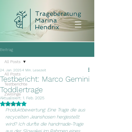
Beitrag
All Posts
24. Jan. 2025
4 Min. Lesezeit
All Posts
Testbericht: Marco Gemini
Testberichte
Toddlertrage
Zwillinge
Aktualisiert:
1. Feb. 2025
Mit NaN von 5 Sternen bewertet.
Tandem
Produktbewertung: Eine Trage die aus 
recycelten Jeanshosen hergestellt 
wird? Ich durfte die handmade-Trage 
aus der Slowakei im Rahmen eines 